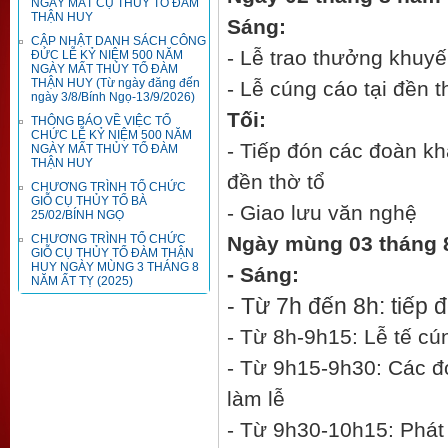
NGÀY MẤT CỤ THỦY TỔ ĐÀM
THẬN HUY
Sáng:
CẬP NHẬT DANH SÁCH CÔNG
- Lễ trao thưởng khuy
ĐỨC LỄ KỶ NIỆM 500 NĂM
NGÀY MẤT THỦY TỔ ĐÀM
THẬN HUY (Từ ngày đăng đến
- Lễ cúng cáo tại đền t
ngày 3/8/Bính Ngọ-13/9/2026)
Tối:
THÔNG BÁO VỀ VIỆC TỔ
CHỨC LỄ KỶ NIỆM 500 NĂM
- Tiếp đón các đoàn kh
NGÀY MẤT THỦY TỔ ĐÀM
THẬN HUY
đền thờ tổ
CHƯƠNG TRÌNH TỔ CHỨC
GIỖ CỤ THỦY TỔ BÀ
- Giao lưu văn nghệ
25/02/BÍNH NGỌ
CHƯƠNG TRÌNH TỔ CHỨC
Ngày mùng 03 tháng 
GIỖ CỤ THỦY TỔ ĐÀM THẬN
HUY NGÀY MÙNG 3 THÁNG 8
- Sáng:
NĂM ẤT TỴ (2025)
- Từ 7h đến 8h: tiếp 
- Từ 8h-9h15: Lễ tế cún
- Từ 9h15-9h30: Các đ
làm lễ
- Từ 9h30-10h15: Phát