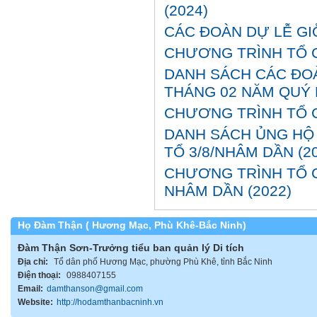
(2024)
CÁC ĐOÀN DỰ LỄ GI
CHƯƠNG TRÌNH TỔ C
DANH SÁCH CÁC ĐOÀ
THÁNG 02 NĂM QUÝ 
CHƯƠNG TRÌNH TỔ C
DANH SÁCH ỦNG HỘ 
TỔ 3/8/NHÂM DẦN (2
CHƯƠNG TRÌNH TỔ 
NHÂM DẦN (2022)
Họ Đàm Thận ( Hương Mạc, Phù Khê-Bắc Ninh)
Đàm Thận Sơn-Trưởng tiểu ban quản lý Di tích
Địa chỉ:
Tổ dân phố Hương Mạc, phường Phù Khê, tỉnh Bắc Ninh
Điện thoại:
0988407155
Email:
damthanson@gmail.com
Website:
http://hodamthanbacninh.vn