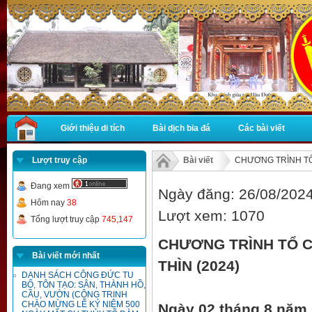
Giới thiệu di tích
Bài dịch bia đá
Các bài viết
Lượt truy cập
Bài viết
CHƯƠNG TRÌNH TỔ 
Đang xem
Ngày đăng: 26/08/2024
Hôm nay
38
Lượt xem: 1070
Tổng lượt truy cập
745,147
CHƯƠNG TRÌNH TỔ C
Bài viết mới nhất
THÌN (2024)
DANH SÁCH CÔNG ĐỨC TU
BỔ, TÔN TẠO: SÂN, THÀNH HỒ,
CẦU, VƯỜN (CÔNG TRINH
CHÀO MỪNG LỄ KỶ NIỆM 500
Ngày 02 tháng 8 năm 